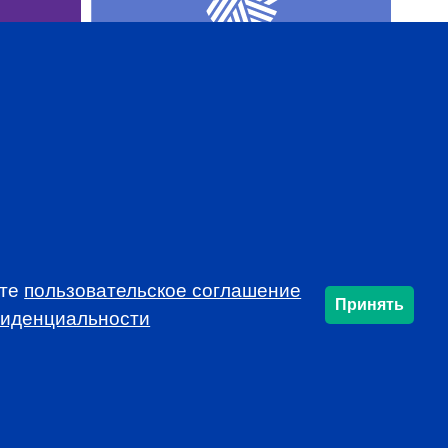
AL
CFA INSTITUTE
ете
пользовательское соглашение
Принять
фиденциальности
SUBSCRIBE
info@cfarussia.com
Ceorooms A2 Comcity