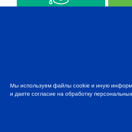
VIDEOS IN ENGLISH
CFA 
Мы используем файлы cookie и иную информ
и даете согласие на обработку персональных
SUBSCRIBE TO OUR NE
to be the first to know about all CF
programms
CFA Association Russia. Ассоциация CFA (Россия) не з