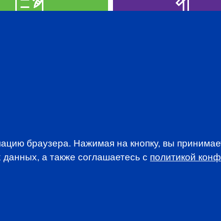
PREP IN RUSSIAN
PROFESSION
EVENTS
ацию браузера. Нажимая на кнопку, вы принима
 данных, а также соглашаетесь c
политикой кон
WSLETTER
A news, events an
анимается вопросами приема документов и сдачи