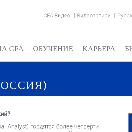
CFA Видео
Видеозаписи
Русс
А CFA
ОБУЧЕНИЕ
КАРЬЕРА
Б
РОССИЯ)
кий?
ial Analyst) гордятся более четверти