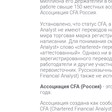
миллиона его держателей в б
работе свыше 150 местных ас
Ассоциация CFA Россия.
Установлено, что статус CFA, 
Analyst не имеют переводов н
мира торговая марка регистр
написании. Для понимания смыс
Analyst» слово «chartered» п
«аттестованный». Однако ни 
зарегистрированного перевода
работодатели и другие участ
первоисточник. Русскоязычны
Financial Analyst) также не ис
Ассоциация CFA (Россия)
- эт
года.
Ассоциация создана как сооб
CFA (Chartered Financial Anal