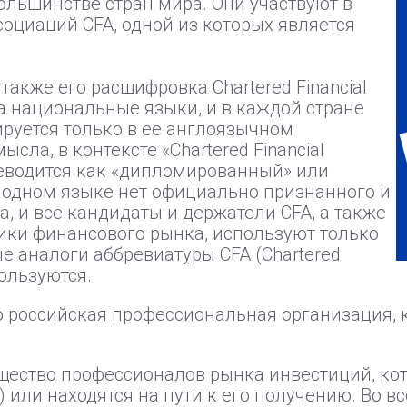
ольшинстве стран мира. Они участвуют в
социаций CFA, одной из которых является
а также его расшифровка Chartered Financial
а национальные языки, и в каждой стране
ируется только в ее англоязычном
ла, в контексте «Chartered Financial
ереводится как «дипломированный» или
в одном языке нет официально признанного и
, и все кандидаты и держатели CFA, а также
ники финансового рынка, используют только
е аналоги аббревиатуры CFA (Chartered
пользуются.
о российская профессиональная организация, к
щество профессионалов рынка инвестиций, ко
yst) или находятся на пути к его получению. Во