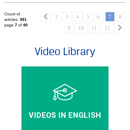
Count of
2
3
4
5
6
7
8
articles:
391
page
7
of
40
9
10
11
12
Video Library
VIDEOS IN ENGLISH