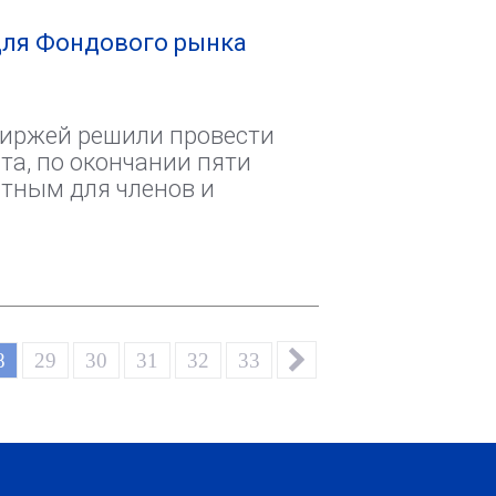
для Фондового рынка
Биржей решили провести
та, по окончании пяти
атным для членов и
8
29
30
31
32
33