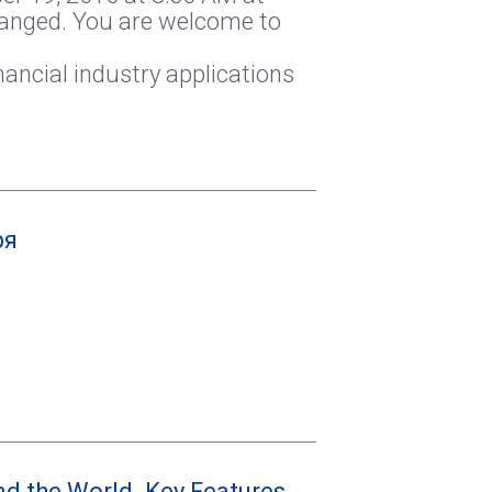
changed. You are welcome to
inancial industry applications
ря
nd the World. Key Features