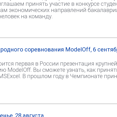
иглашаем принять участие в конкурсе студе
ам экономических направлений бакалавриа
человек на команду.
одного соревнования ModelOff, 6 сентяб
тоится первая в России презентация крупне
ModelOff. Вы сможете узнать, как принять
MSExcel. В прошлом году в Чемпионате при
енье, 28 августа