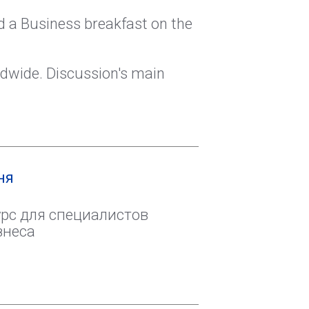
d a Business breakfast on the
rldwide. Discussion's main
ня
рс для специалистов
знеса