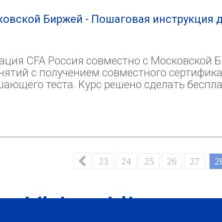
овской Биржей - Пошаговая инструкция 
иация CFA Россия совместно с Московской 
нятий с получением совместного сертифика
шающего теста. Курс решено сделать беспл
23
24
25
26
27
2
Video Library