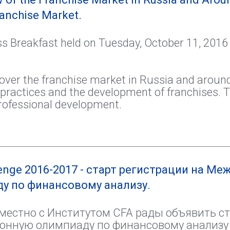
ranchise Market.
ss Breakfast held on Tuesday, October 11, 2016
over the franchise market in Russia and around
practices and the development of franchises. Th
professional development.
llenge 2016-2017 - cтарт регистрации на М
у по финансовому анализу.
местно с Институтом CFA рады объявить ст
ную олимпиаду по финансовому анализу - C