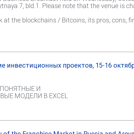
tnaya 7, bld.1. Please note that the venue is 
k at the blockchains / Bitcoins, its pros, cons, f
 инвестиционных проектов, 15-16 октяб
 ПОНЯТНЫЕ И
ЫЕ МОДЕЛИ В EXCEL
 of the Franchise Market in Russia and Arou