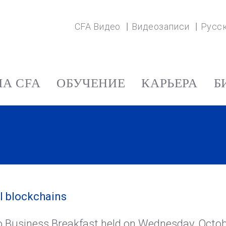
CFA Видео
Видеозаписи
Русс
А CFA
ОБУЧЕНИЕ
КАРЬЕРА
Б
l blockchains
to Business Breakfast held on Wednesday, Octob