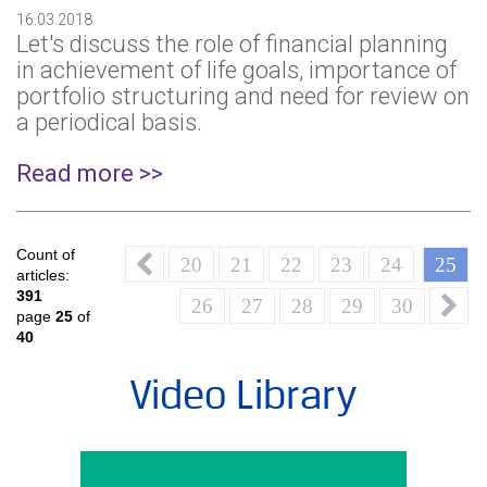
16.03.2018
Let's discuss the role of financial planning
in achievement of life goals, importance of
portfolio structuring and need for review on
a periodical basis.
Read more >>
Count of
20
21
22
23
24
25
articles:
391
26
27
28
29
30
page
25
of
40
Video Library