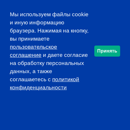
CFA INSTITUTE
Мы используем файлы cookie
и иную информацию
браузера. Нажимая на кнопку,
вы принимаете
пользовательское
Принять
соглашение
и даете согласие
SUBSCRIBE TO OUR
на обработку персональных
NEWSLETTER
данных, а также
to be the first to know about all
соглашаетесь c
политикой
CFA news, events an programms
конфиденциальности
SUBSCRIBE
CFA Association Russia. Ассоциация CFA (Россия) не
занимается вопросами приема документов и сдачи