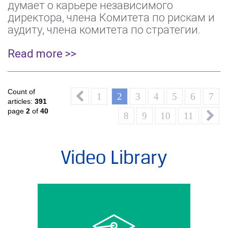
думает о карьере независимого
директора, члена Комитета по рискам и
аудиту, члена комитета по стратегии.
Read more >>
Count of
1
2
3
4
5
6
7
articles:
391
page
2
of
40
8
9
10
11
Video Library