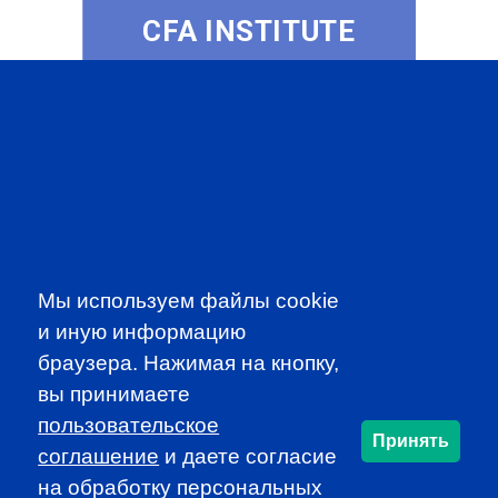
CFA INSTITUTE
SUBSCRIBE TO OUR
NEWSLETTER
to be the first to know about all
Мы используем файлы cookie
CFA news, events an programms
и иную информацию
браузера. Нажимая на кнопку,
SUBSCRIBE
вы принимаете
пользовательское
Принять
CFA Association Russia. Ассоциация CFA (Россия) не
соглашение
и даете согласие
занимается вопросами приема документов и сдачи
на обработку персональных
экзаменов - это исключительная сфера Института CFA.