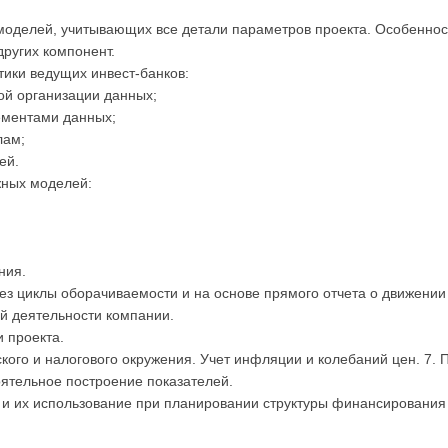
оделей, учитывающих все детали параметров проекта. Особеннос
других компонент.
тики ведущих инвест-банков:
ой организации данных;
ементами данных;
лам;
ей.
жных моделей:
ния.
рез циклы оборачиваемости и на основе прямого отчета о движени
ей деятельности компании.
и проекта.
ого и налогового окружения. Учет инфляции и колебаний цен. 7. 
оятельное построение показателей.
и и их использование при планировании структуры финансирования