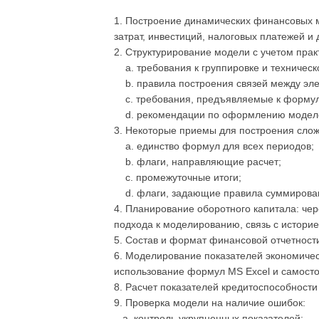
1. Построение динамических финансовых м
затрат, инвестиций, налоговых платежей и 
2. Структурирование модели с учетом прак
a. требования к группировке и техническ
b. правила построения связей между эл
c. требования, предъявляемые к форму
d. рекомендации по оформлению модел
3. Некоторые приемы для построения сло
a. единство формул для всех периодов;
b. флаги, направляющие расчет;
c. промежуточные итоги;
d. флаги, задающие правила суммирова
4. Планирование оборотного капитала: че
подхода к моделированию, связь с истори
5. Состав и формат финансовой отчетност
6. Моделирование показателей экономическ
использование формул MS Excel и самост
8. Расчет показателей кредитоспособност
9. Проверка модели на наличие ошибок:
a. контроль укрупненных показателей;