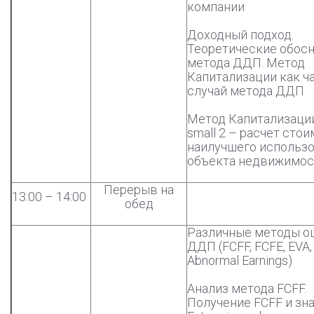
компании
Доходный подход.
Теоретические обос
метода ДДП. Метод
Капитализации как ч
случай метода ДДП
Метод Капитализации
small 2 – расчет сто
наилучшего использ
объекта недвижимос
Перерыв на
13:00 – 14:00
обед
Различные методы о
ДДП (FCFF, FCFE, EVA,
Abnormal Earnings)
Анализ метода FCFF.
Получение FCFF и зн