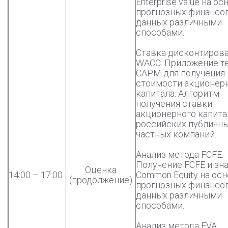
Enterprise value на ос
прогнозных финансо
данных различными
способами.
Ставка дисконтиров
WACC. Приложение т
CAPM для получения
стоимости акционер
капитала. Алгоритм
получения ставки
акционерного капита
российских публичны
частных компаний.
Анализ метода FCFE.
Получение FCFE и зн
Оценка
14:00 – 17:00
Common Equity на ос
(продолжение)
прогнозных финансо
данных различными
способами.
Анализ метода EVA.