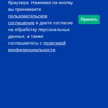
браузера. Нажимая на кнопку,
CFA INSTITUTE
вы принимаете
пользовательское
Принять
соглашение
и даете согласие
на обработку персональных
данных, а также
соглашаетесь c
политикой
SUBSCRIBE TO OUR
конфиденциальности
NEWSLETTER
to be the first to know about all
CFA news, events an programms
SUBSCRIBE
CFA Association Russia. Ассоциация CFA (Россия) не
занимается вопросами приема документов и сдачи
экзаменов - это исключительная сфера Института CFA.