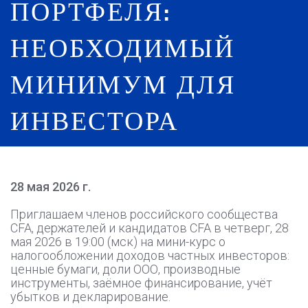
ПОРТФЕЛЯ:
НЕОБХОДИМЫЙ
МИНИМУМ ДЛЯ
ИНВЕСТОРА
28 мая 2026 г.
Приглашаем членов российского сообщества
CFA, держателей и кандидатов CFA в четверг, 28
мая 2026 в 19:00 (мск) на мини-курс о
налогообложении доходов частных инвесторов:
ценные бумаги, доли ООО, производные
инструменты, заёмное финансирование, учёт
убытков и декларирование.