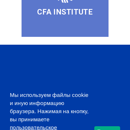
CFA INSTITUTE
SUBSCRIBE TO OUR
NEWSLETTER
to be the first to know about all
CFA news, events an programms
Мы используем файлы cookie
SUBSCRIBE
и иную информацию
браузера. Нажимая на кнопку,
вы принимаете
CFA Association Russia. Ассоциация CFA (Россия) не
пользовательское
занимается вопросами приема документов и сдачи