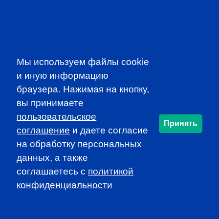
CFA INSTITUTE
Мы используем файлы cookie
и иную информацию
SUBSCRIBE TO OUR
браузера. Нажимая на кнопку,
вы принимаете
NEWSLETTER
пользовательское
to be the first to know about all
Принять
CFA news, events an programms
соглашение
и даете согласие
на обработку персональных
данных, а также
SUBSCRIBE
соглашаетесь c
политикой
конфиденциальности
CFA Association Russia. Ассоциация CFA (Россия) не
занимается вопросами приема документов и сдачи
экзаменов - это исключительная сфера Института CFA.