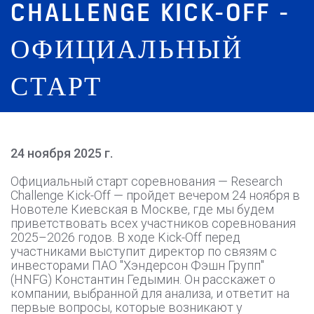
CHALLENGE KICK-OFF -
ОФИЦИАЛЬНЫЙ
СТАРТ
24 ноября 2025 г.
Официальный старт соревнования — Research
Challenge Kick-Off — пройдет вечером 24 ноября в
Новотеле Киевская в Москве, где мы будем
приветствовать всех участников соревнования
2025–2026 годов. В ходе Kick-Off перед
участниками выступит директор по связям с
инвесторами ПАО "Хэндерсон Фэшн Групп"
(HNFG) Константин Гедымин. Он расскажет о
компании, выбранной для анализа, и ответит на
первые вопросы, которые возникают у