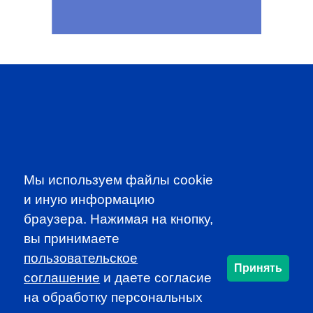
SUBSCRIBE TO OUR
NEWSLETTER
to be the first to know about all
CFA news, events an programms
Мы используем файлы cookie
SUBSCRIBE
и иную информацию
браузера. Нажимая на кнопку,
CFA Association Russia. Ассоциация CFA (Россия) не
вы принимаете
занимается вопросами приема документов и сдачи
пользовательское
экзаменов - это исключительная сфера Института CFA.
Принять
соглашение
и даете согласие
По всем вопросам, связанным со сдачей экзаменов
на обработку персональных
CFA (Levels I, II, III) просьба обращаться по адресу