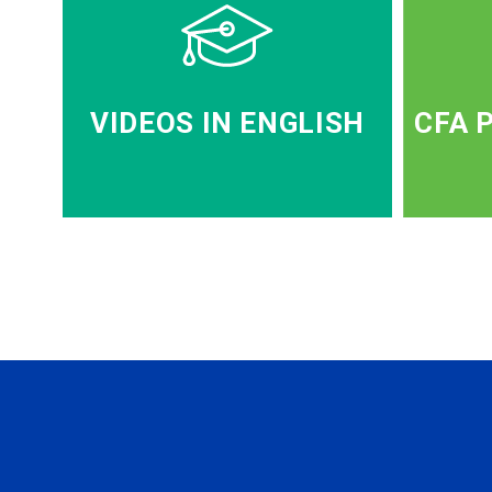
VIDEOS IN ENGLISH
CFA 
SUBSCRIBE TO OUR NE
to be the first to know about all CF
programms