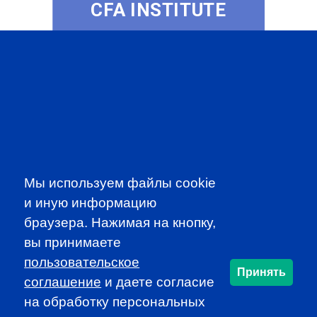
CFA INSTITUTE
SUBSCRIBE TO OUR
NEWSLETTER
to be the first to know about all
Мы используем файлы cookie
CFA news, events an programms
и иную информацию
браузера. Нажимая на кнопку,
SUBSCRIBE
вы принимаете
пользовательское
Принять
CFA Association Russia. Ассоциация CFA (Россия) не
соглашение
и даете согласие
занимается вопросами приема документов и сдачи
на обработку персональных
экзаменов - это исключительная сфера Института CFA.