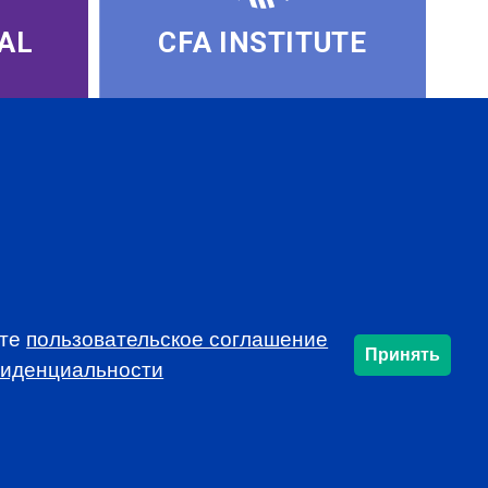
AL
CFA INSTITUTE
ете
пользовательское соглашение
Принять
SUBSCRIBE
фиденциальности
info@cfarussia.com
Ceorooms A2 Comcity
Kiyevskoye Shosse, 6/1,