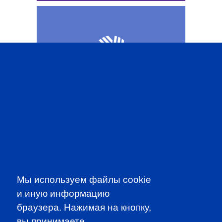
CFA INSTITUTE
SUBSCRIBE TO OUR
Мы используем файлы cookie
NEWSLETTER
и иную информацию
to be the first to know about all
браузера. Нажимая на кнопку,
CFA news, events an programms
вы принимаете