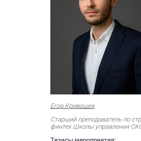
Егор Кривошея
Старший преподаватель по стр
финтех Школы управления С
Тезисы мероприятия: