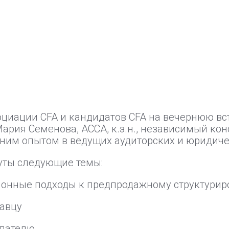
циации CFA и кандидатов CFA на вечернюю вс
Мария Семенова, ACCA, к.э.н., независимый кон
ним опытом в ведущих аудиторских и юридиче
нуты следующие темы:
ционные подходы к предпродажному структури
давцу
упателю