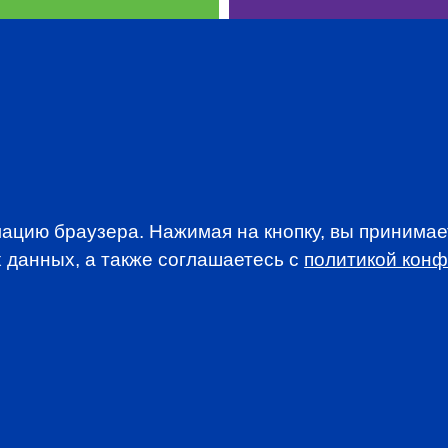
WSLETTER
ацию браузера. Нажимая на кнопку, вы принима
A news, events an
 данных, а также соглашаетесь c
политикой кон
анимается вопросами приема документов и сдачи
. По всем вопросам, связанным со сдачей экзаменов CFA
stitute.org.