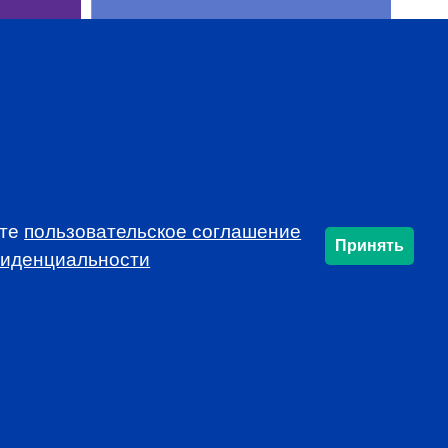
ете
пользовательское соглашение
SUBSCRIBE
Принять
фиденциальности
info@cfarussia.com
Ceorooms A2 Comcity
Kiyevskoye Shosse, 6/1,
Moscow 108811 Russia