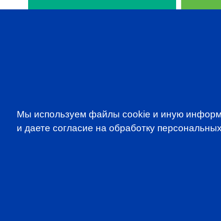
SUBSCRIBE TO OUR NE
Мы используем файлы cookie и иную информ
to be the first to know about all CF
и даете согласие на обработку персональных
programms
CFA Association Russia. Ассоциация CFA (Россия) не з
экзаменов - это исключительная сфера Института CFA
(Levels I, II, III) просьба обращаться по адресу info@cfain