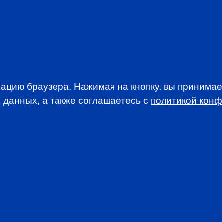
EVENTS
ацию браузера. Нажимая на кнопку, вы принима
 данных, а также соглашаетесь c
политикой кон
WSLETTER
A news, events an
анимается вопросами приема документов и сдачи
. По всем вопросам, связанным со сдачей экзаменов CFA
stitute.org.