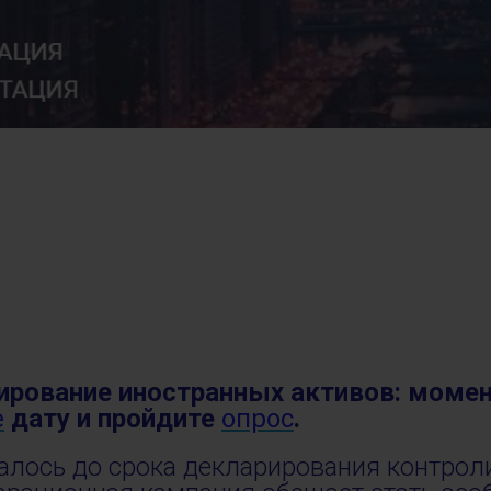
ирование иностранных активов: моме
е
дату и
пройдите
опрос
.
алось до срока декларирования контро