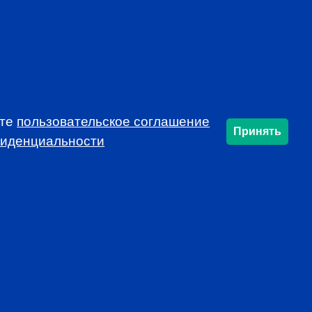
ете
пользовательское соглашение
Принять
фиденциальности
SUBSCRIBE
info@cfarussia.com
Ceorooms A2 Comcity
Kiyevskoye Shosse, 6/1,
Moscow 108811 Russia