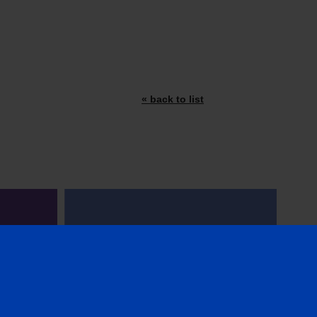
« back to list
AL
CFA INSTITUTE