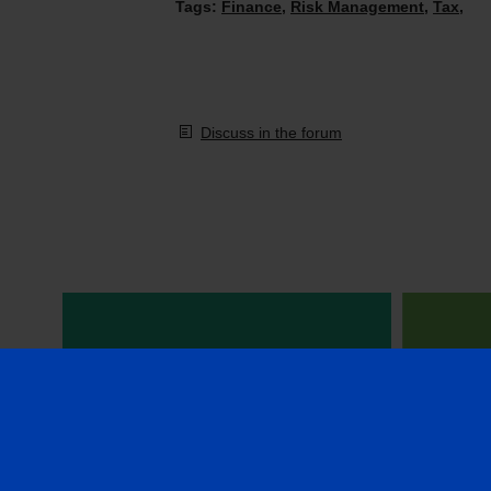
Tags:
Finance
,
Risk Management
,
Tax
,
Discuss in the forum
VIDEOS IN ENGLISH
CFA 