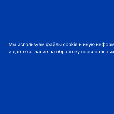
Мы используем файлы cookie и иную информ
и даете согласие на обработку персональных
SUBSCRIBE TO OUR NE
to be the first to know about all CF
programms
CFA Association Russia. Ассоциация CFA (Россия) не з
экзаменов - это исключительная сфера Института CFA
(Levels I, II, III) просьба обращаться по адресу info@cfain