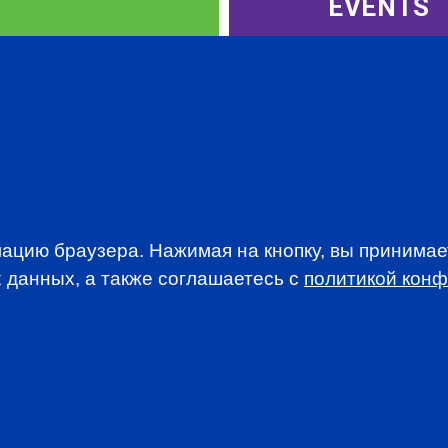
EVENTS
WSLETTER
ацию браузера. Нажимая на кнопку, вы принима
A news, events an
 данных, а также соглашаетесь c
политикой кон
анимается вопросами приема документов и сдачи
. По всем вопросам, связанным со сдачей экзаменов CFA
stitute.org.