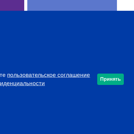
ете
пользовательское соглашение
SUBSCRIBE
Принять
фиденциальности
info@cfarussia.com
Ceorooms A2 Comcity
Kiyevskoye Shosse, 6/1,
Moscow 108811 Russia