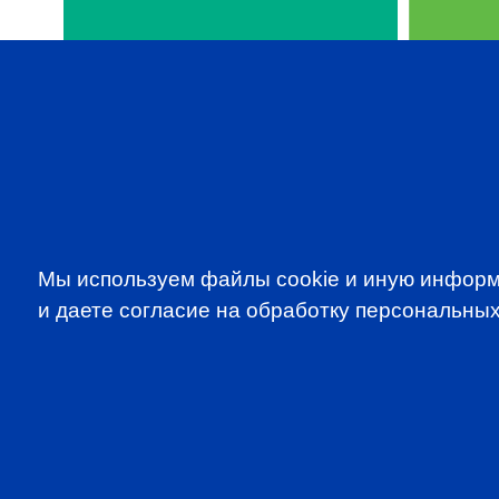
SUBSCRIBE TO OUR NE
Мы используем файлы cookie и иную информ
to be the first to know about all CF
и даете согласие на обработку персональных
programms
CFA Association Russia. Ассоциация CFA (Россия) не з
экзаменов - это исключительная сфера Института CFA
(Levels I, II, III) просьба обращаться по адресу info@cfain