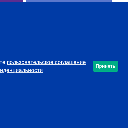
ете
пользовательское соглашение
SUBSCRIBE
Принять
фиденциальности
info@cfarussia.com
Ceorooms A2 Comcity
Kiyevskoye Shosse, 6/1,
Moscow 108811 Russia
Политику конфиденциальности
.