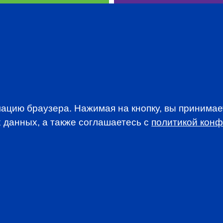
WSLETTER
ацию браузера. Нажимая на кнопку, вы принима
A news, events an
 данных, а также соглашаетесь c
политикой кон
анимается вопросами приема документов и сдачи
. По всем вопросам, связанным со сдачей экзаменов CFA
stitute.org.
анный сайт, вы принимаете
Пользовательское соглашение
и