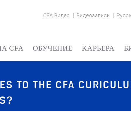
CFA Видео
Видеозаписи
Русс
А CFA
ОБУЧЕНИЕ
КАРЬЕРА
Б
ES TO THE CFA CURICUL
NS?