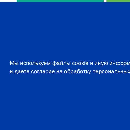
SUBSCRIBE TO OUR NE
Мы используем файлы cookie и иную информ
to be the first to know about all CF
и даете согласие на обработку персональных
programms
CFA Association Russia. Ассоциация CFA (Россия) не з
экзаменов - это исключительная сфера Института CFA
(Levels I, II, III) просьба обращаться по адресу info@cfain
Copyright ©2026 CFA Association Russia | Используя д