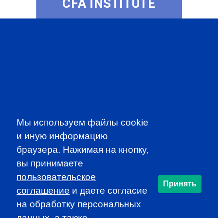
CFA INSTITUTE
SUBSCRIBE TO OUR
NEWSLETTER
to be the first to know about all
Мы используем файлы cookie
CFA news, events an programms
и иную информацию
браузера. Нажимая на кнопку,
SUBSCRIBE
вы принимаете
пользовательское
Принять
CFA Association Russia. Ассоциация CFA (Россия) не
соглашение
и даете согласие
занимается вопросами приема документов и сдачи
на обработку персональных
экзаменов - это исключительная сфера Института CFA.
данных, а также