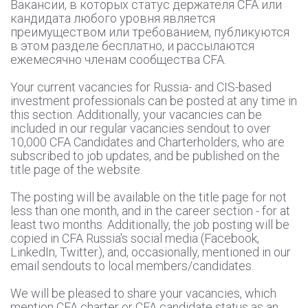
Вакансии, в которых статус держателя CFA или
кандидата любого уровня является
преимуществом или требованием, публикуются
в этом разделе бесплатно, и рассылаются
ежемесячно членам сообщества CFA.
Your current vacancies for Russia- and CIS-based
investment professionals can be posted at any time in
this section. Additionally, your vacancies can be
included in our regular vacancies sendout to over
10,000 CFA Candidates and Charterholders, who are
subscribed to job updates, and be published on the
title page of the website.
The posting will be available on the title page for not
less than one month, and in the career section - for at
least two months. Additionally, the job posting will be
copied in CFA Russia's social media (Facebook,
LinkedIn, Twitter), and, occasionally, mentioned in our
email sendouts to local members/candidates.
We will be pleased to share your vacancies, which
mention CFA charter or CFA candidate status as an