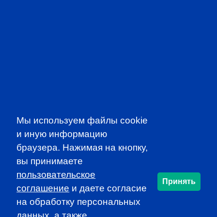
CFA INSTITUTE
Мы используем файлы cookie
и иную информацию
браузера. Нажимая на кнопку,
вы принимаете
пользовательское
SUBSCRIBE TO OUR
Принять
соглашение
и даете согласие
NEWSLETTER
на обработку персональных
to be the first to know about all
данных, а также