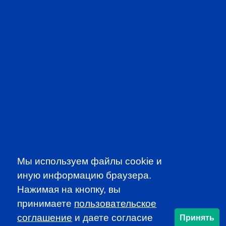
CFA INSTITUTE
SUBSCRIBE TO OUR
NEWSLETTER
to be the first to know about all
CFA news, events an programms
SUBSCRIBE
Мы используем файлы cookie и
иную информацию браузера.
CFA Association Russia. Ассоциация CFA (Россия) не
Нажимая на кнопку, вы
занимается вопросами приема документов и сдачи
принимаете
пользовательское
экзаменов - это исключительная сфера Института CFA.
соглашение
и даете согласие
Принять
По всем вопросам, связанным со сдачей экзаменов