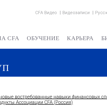
CFA Видео
Видеозаписи
Русс
А CFA
ОБУЧЕНИЕ
КАРЬЕРА
Б
УП
и новые востребованные навыки финансовых с
дукты Ассоциации CFA (Россия)