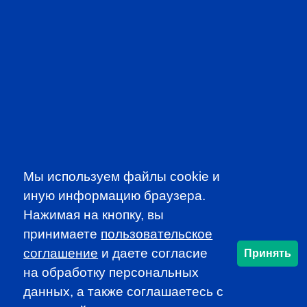
SUBSCRIBE TO OUR
NEWSLETTER
to be the first to know about all
CFA news, events an programms
Мы используем файлы cookie и
SUBSCRIBE
иную информацию браузера.
Нажимая на кнопку, вы
CFA Association Russia. Ассоциация CFA (Россия) не
принимаете
пользовательское
занимается вопросами приема документов и сдачи
соглашение
и даете согласие
Принять
экзаменов - это исключительная сфера Института CFA.
на обработку персональных
По всем вопросам, связанным со сдачей экзаменов
CFA (Levels I, II, III) просьба обращаться по адресу
данных, а также соглашаетесь c
info@cfainstitute.org.