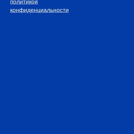
политикой
info@cfarussia.com
конфиденциальности
Ceorooms A2 Comcity
Kiyevskoye Shosse, 6/1,
Moscow 108811 Russia
Copyright ©2026 CFA Association Russia | Используя
данный сайт, вы принимаете
Пользовательское
соглашение
и
Политику конфиденциальности
.