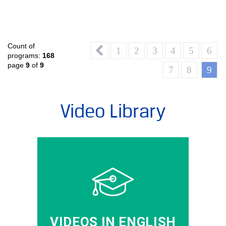
Count of
1
2
3
4
5
6
programs:
168
page
9
of
9
7
8
9
Video Library
VIDEOS IN ENGLISH