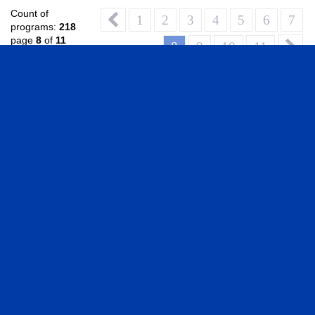
Count of
1
2
3
4
5
6
7
programs:
218
page
8
of
11
8
9
10
11
Video Library
VIDEOS IN ENGLISH