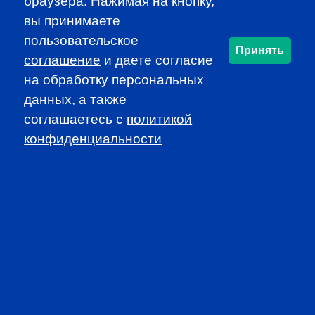
PROFESSIONAL
браузера. Нажимая на кнопку,
вы принимаете
EVENTS
пользовательское
Принять
соглашение
и даете согласие
на обработку персональных
данных, а также
соглашаетесь c
политикой
конфиденциальности
CFA INSTITUTE
SUBSCRIBE TO OUR