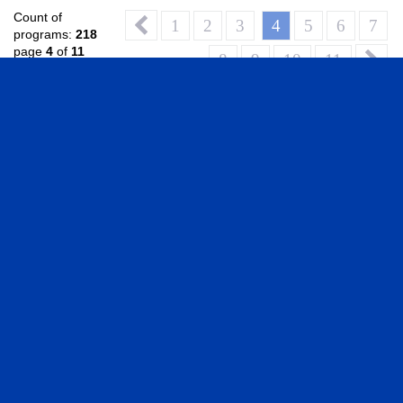
Count of
1
2
3
4
5
6
7
programs:
218
page
4
of
11
8
9
10
11
Video Library
VIDEOS IN ENGLISH