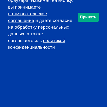
PROFESSIONAL
браузера. Нажимая на кнопку,
вы принимаете
EVENTS
пользовательское
Принять
соглашение
и даете согласие
на обработку персональных
данных, а также
соглашаетесь c
политикой
конфиденциальности
CFA INSTITUTE
SUBSCRIBE TO OUR