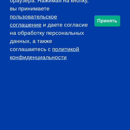
PROFESSIONAL
браузера. Нажимая на кнопку,
вы принимаете
EVENTS
пользовательское
Принять
соглашение
и даете согласие
на обработку персональных
данных, а также
соглашаетесь c
политикой
конфиденциальности
CFA INSTITUTE
SUBSCRIBE TO OUR