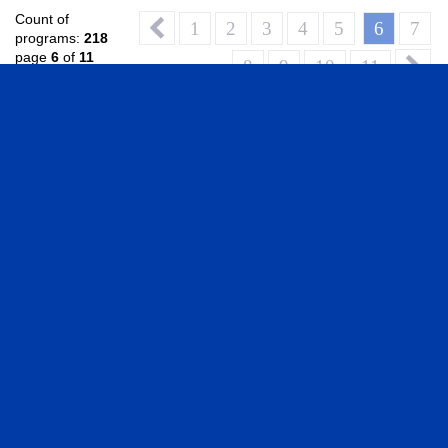
Count of
1
2
3
4
5
6
7
programs:
218
page
6
of
11
8
9
10
11
Video Library
VIDEOS IN ENGLISH