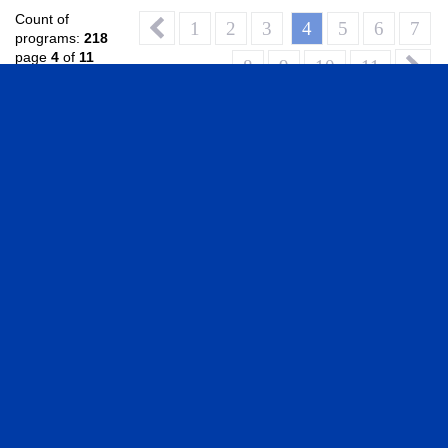
Count of
1
2
3
4
5
6
7
programs:
218
page
4
of
11
8
9
10
11
Video Library
VIDEOS IN ENGLISH