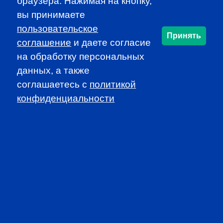
PROFESSIONAL
браузера. Нажимая на кнопку,
вы принимаете
EVENTS
пользовательское
Принять
соглашение
и даете согласие
на обработку персональных
данных, а также
соглашаетесь c
политикой
конфиденциальности
CFA INSTITUTE
SUBSCRIBE TO OUR