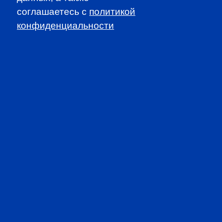
соглашаетесь c
политикой
CFA INSTITUTE
конфиденциальности
SUBSCRIBE TO OUR
NEWSLETTER
to be the first to know about all
CFA news, events an programms
SUBSCRIBE
CFA Association Russia. Ассоциация CFA (Россия) не