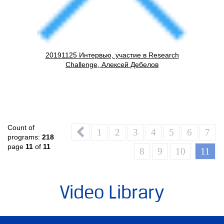
20191125 Интервью, участие в Research
Challenge, Алексей Дебелов
Count of
1
2
3
4
5
6
7
programs:
218
page
11
of
11
8
9
10
11
Video Library