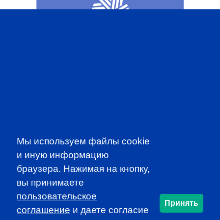
CFA INSTITUTE
SUBSCRIBE TO OUR
Мы используем файлы cookie
NEWSLETTER
и иную информацию
to be the first to know about all
браузера. Нажимая на кнопку,
CFA news, events an programms
вы принимаете
пользовательское
SUBSCRIBE
Принять
соглашение
и даете согласие