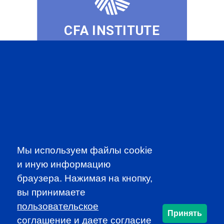
CFA INSTITUTE
SUBSCRIBE TO OUR
NEWSLETTER
to be the first to know about all
Мы используем файлы cookie
CFA news, events an programms
и иную информацию
браузера. Нажимая на кнопку,
SUBSCRIBE
вы принимаете
пользовательское
Принять
CFA Association Russia. Ассоциация CFA (Россия) не
соглашение
и даете согласие