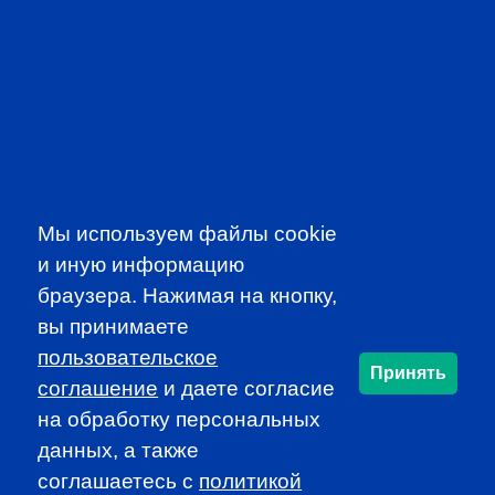
CFA INSTITUTE
SUBSCRIBE TO OUR
NEWSLETTER
Мы используем файлы cookie
to be the first to know about all
и иную информацию
CFA news, events an programms
браузера. Нажимая на кнопку,
вы принимаете
SUBSCRIBE
пользовательское
Принять
соглашение
и даете согласие
на обработку персональных
CFA Association Russia. Ассоциация CFA (Россия) не
данных, а также
занимается вопросами приема документов и сдачи
экзаменов - это исключительная сфера Института CFA.
соглашаетесь c
политикой