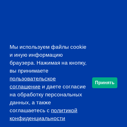
SUBSCRIBE TO OUR
NEWSLETTER
Мы используем файлы cookie
to be the first to know about all
и иную информацию
CFA news, events an programms
браузера. Нажимая на кнопку,
вы принимаете
SUBSCRIBE
пользовательское
Принять
соглашение
и даете согласие
на обработку персональных
CFA Association Russia. Ассоциация CFA (Россия) не
занимается вопросами приема документов и сдачи
данных, а также
экзаменов - это исключительная сфера Института CFA.
соглашаетесь c
политикой
По всем вопросам, связанным со сдачей экзаменов
конфиденциальности
CFA (Levels I, II, III) просьба обращаться по адресу
info@cfainstitute.org.