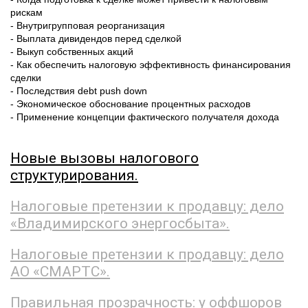
рискам
- Внутригрупповая реорганизация
- Выплата дивидендов перед сделкой
- Выкуп собственных акций
- Как обеспечить налоговую эффективность финансирования
сделки
- Последствия debt push down
- Экономическое обоснование процентных расходов
- Применение концепции фактического получателя дохода
Новые вызовы налогового
структурирования.
Налоговые претензии к продавцу: дело
«Владимирского энергосбыта».
Налоговые претензии к продавцу: дело
АО «СМАРТС».
Правильная прозрачность: у оффшоров