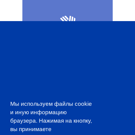
CFA INSTITUTE
SUBSCRIBE TO OUR
Мы используем файлы cookie
NEWSLETTER
и иную информацию
to be the first to know about all
браузера. Нажимая на кнопку,
CFA news, events an programms
вы принимаете