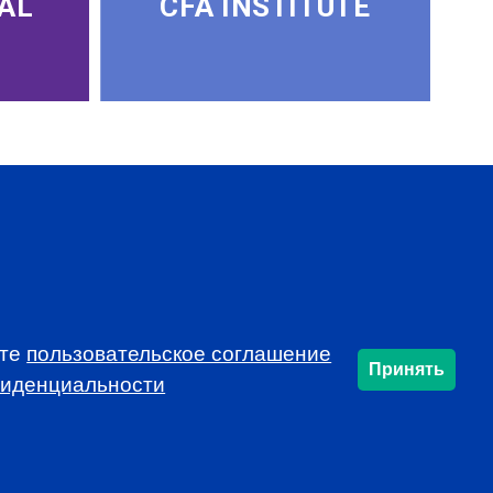
AL
CFA INSTITUTE
SUBSCRIBE
ете
пользовательское соглашение
Принять
фиденциальности
info@cfarussia.com
Ceorooms A2 Comcity
Kiyevskoye Shosse, 6/1,
Moscow 108811 Russia