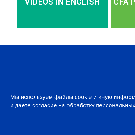
VIDEOS IN ENGLISH
CFA 
SUBSCRIBE TO OUR NE
to be the first to know about all CF
Мы используем файлы cookie и иную информ
programms
и даете согласие на обработку персональных
CFA Association Russia. Ассоциация CFA (Россия) не з
экзаменов - это исключительная сфера Института CFA
(Levels I, II, III) просьба обращаться по адресу info@cfain