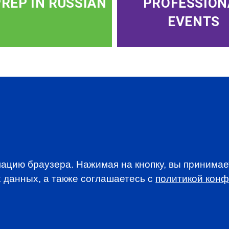
PREP IN RUSSIAN
PROFESSION
EVENTS
WSLETTER
A news, events an
ацию браузера. Нажимая на кнопку, вы принима
 данных, а также соглашаетесь c
политикой кон
анимается вопросами приема документов и сдачи
. По всем вопросам, связанным со сдачей экзаменов CFA
stitute.org.