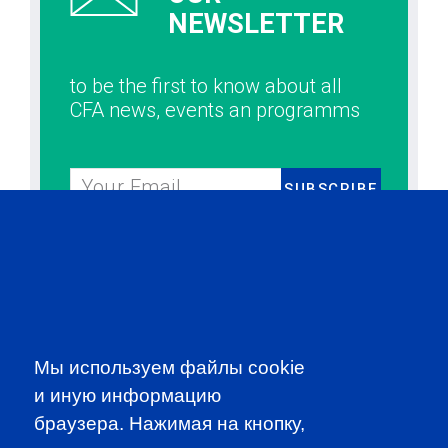
NEWSLETTER
to be the first to know about all
CFA news, events an programms
SUBSCRIBE
CFA Association Russia. Ассоциация CFA
(Россия) не занимается вопросами приема
документов и сдачи экзаменов - это
исключительная сфера Института CFA. По
всем вопросам, связанным со сдачей
экзаменов CFA (Levels I, II, III) просьба
Мы используем файлы cookie
обращаться по адресу info@cfainstitute.org.
и иную информацию
браузера. Нажимая на кнопку,
Ceorooms A2 Comcity