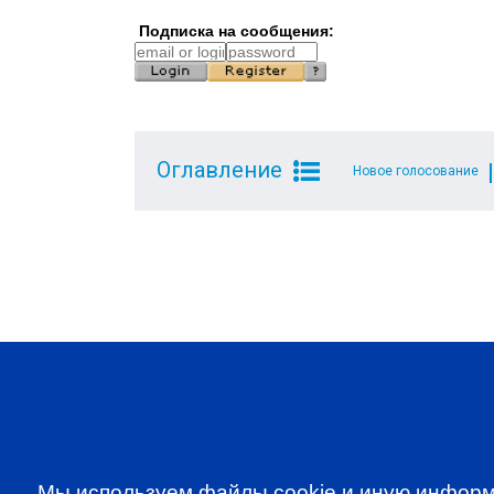
Подписка на сообщения:
Оглавление
Новое голосование
SUBSCRIBE TO OUR NE
to be the first to know about all CF
programms
Мы используем файлы cookie и иную информ