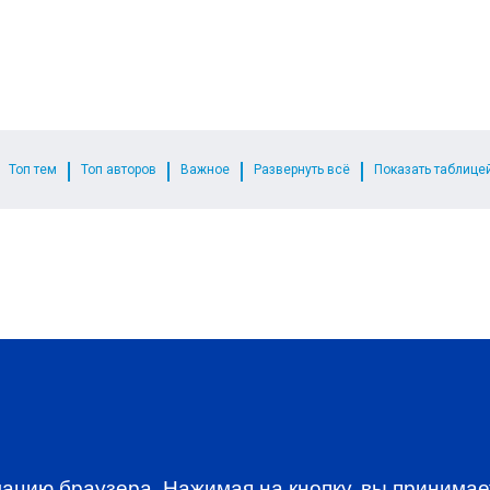
Топ тем
Топ авторов
Важное
Развернуть всё
Показать таблице
WSLETTER
A news, events an
ацию браузера. Нажимая на кнопку, вы принима