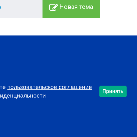
Новая тема
й
SUBSCRIBE
ете
пользовательское соглашение
Принять
фиденциальности
info@cfarussia.com
Ceorooms A2 Comcity
Kiyevskoye Shosse, 6/1,
Moscow 108811 Russia