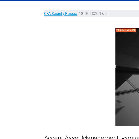
CFA Society Russia
, 18.02.2020 13:54
Accent Asset Management, входя