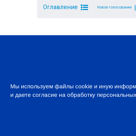
Оглавление
Новое голосование
SUBSCRIBE TO OUR NE
to be the first to know about all CF
programms
Мы используем файлы cookie и иную информ
и даете согласие на обработку персональных
CFA Association Russia. Ассоциация CFA (Россия) не з
экзаменов - это исключительная сфера Института CFA
(Levels I, II, III) просьба обращаться по адресу info@cfain