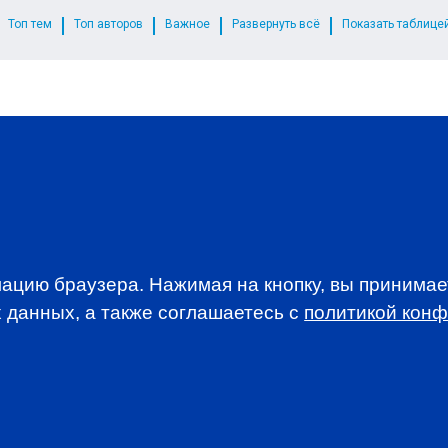
Топ тем
Топ авторов
Важное
Развернуть всё
Показать таблице
WSLETTER
A news, events an
ацию браузера. Нажимая на кнопку, вы принима
 данных, а также соглашаетесь c
политикой кон
анимается вопросами приема документов и сдачи
. По всем вопросам, связанным со сдачей экзаменов CFA
stitute.org.