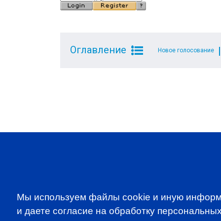
Оглавление
Новое голосование
SUBSCRIBE TO OUR NE
to be the first to know about all CF
programms
Мы используем файлы cookie и иную информ
CFA Association Russia. Ассоциация CFA (Россия) не з
и даете согласие на обработку персональных
экзаменов - это исключительная сфера Института CFA