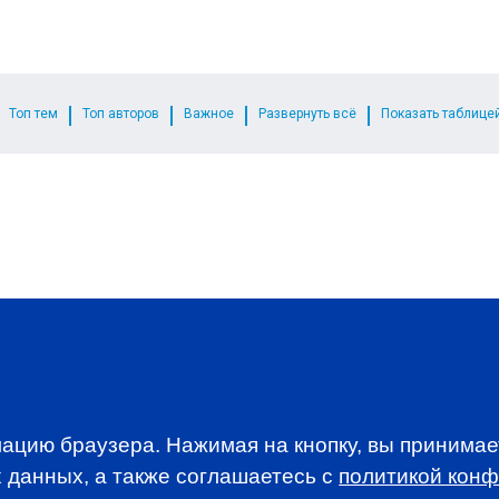
Топ тем
Топ авторов
Важное
Развернуть всё
Показать таблице
WSLETTER
A news, events an
ацию браузера. Нажимая на кнопку, вы принима
анимается вопросами приема документов и сдачи
 данных, а также соглашаетесь c
политикой кон
. По всем вопросам, связанным со сдачей экзаменов CFA