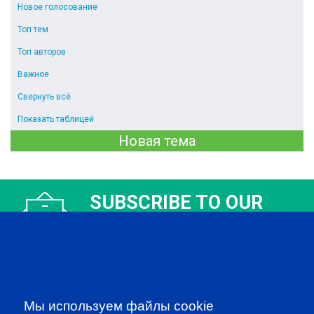
Новое голосование
Топ тем
Топ авторов
Важное
Свернуть всё
Показать таблицей
Новая тема
SUBSCRIBE TO OUR
NEWSLETTER
to be the first to know about all
CFA news, events an programms
SUBSCRIBE
Мы используем файлы cookie