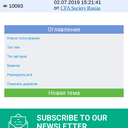
02.07.2019 15:21:41
10093
от
CFA Society Russia
Оглавление
Новое голосование
Топ тем
Топ авторов
Важное
Развернуть всё
Показать деревом
Новая тема
SUBSCRIBE TO OUR
NEWSLETTER