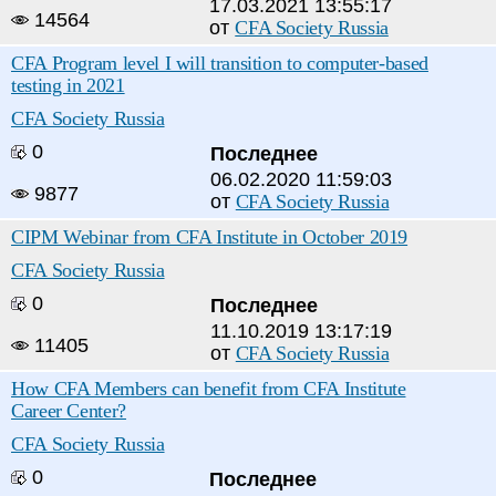
17.03.2021 13:55:17
14564
от
CFA Society Russia
CFA Program level I will transition to computer-based
testing in 2021
CFA Society Russia
0
Последнее
06.02.2020 11:59:03
9877
от
CFA Society Russia
CIPM Webinar from CFA Institute in October 2019
CFA Society Russia
0
Последнее
11.10.2019 13:17:19
11405
от
CFA Society Russia
How CFA Members can benefit from CFA Institute
Career Center?
CFA Society Russia
0
Последнее