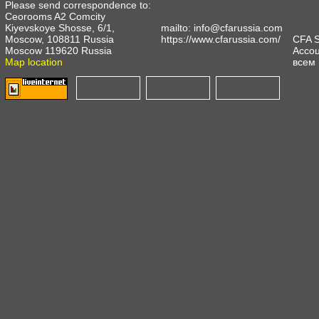
Please send correspondence to:
Ceorooms A2 Comcity
Kiyevskoye Shosse, 6/1,
mailto:
info@cfarussia.com
Moscow, 108811 Russia
https://www.cfarussia.com/
CFA 
Moscow 119620 Russia
Ассоц
Map location
всем 