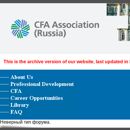
This is the archive version of our website, last updated in
Неверный тип форума.