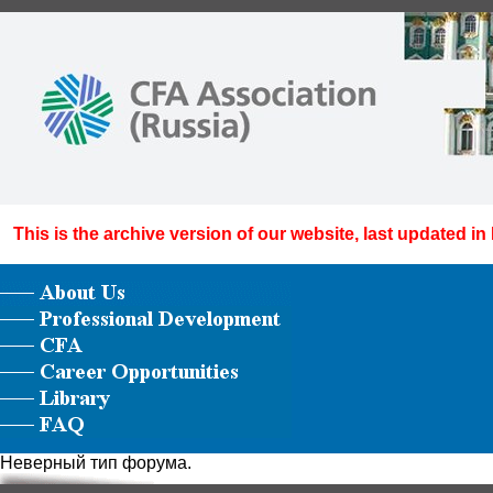
This is the archive version of our website, last updated in
Неверный тип форума.