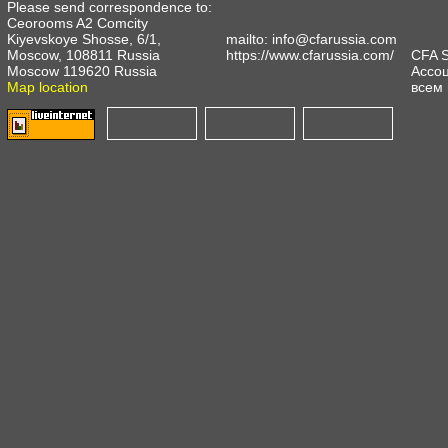
Please send correspondence to:
Ceorooms A2 Comcity
Kiyevskoye Shosse, 6/1,
mailto:
info@cfarussia.com
Moscow, 108811 Russia
https://www.cfarussia.com/
CFA 
Moscow 119620 Russia
Ассоц
Map location
всем 