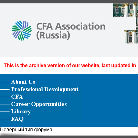
This is the archive version of our website, last updated in
Неверный тип форума.