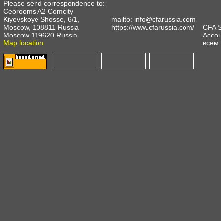
Please send correspondence to:
Ceorooms A2 Comcity
Kiyevskoye Shosse, 6/1,
mailto:
info@cfarussia.com
Moscow, 108811 Russia
https://www.cfarussia.com/
CFA 
Moscow 119620 Russia
Ассоц
Map location
всем 