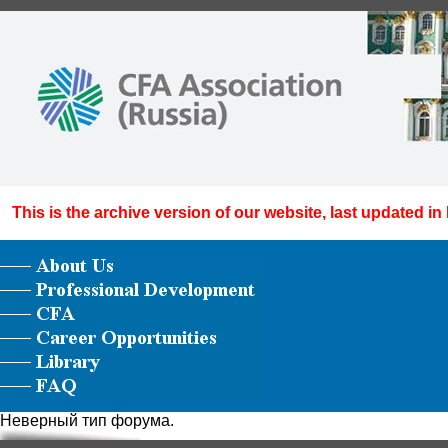
This is the archive version of our website, last updated in
Неверный тип форума.