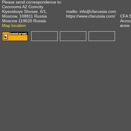
Please send correspondence to:
Ceorooms A2 Comcity
Kiyevskoye Shosse, 6/1,
mailto:
info@cfarussia.com
Moscow, 108811 Russia
https://www.cfarussia.com/
CFA 
Moscow 119620 Russia
Ассоц
Map location
всем 