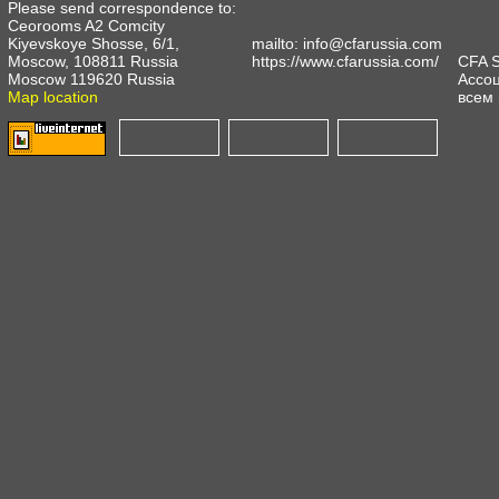
Please send correspondence to:
Ceorooms A2 Comcity
Kiyevskoye Shosse, 6/1,
mailto:
info@cfarussia.com
Moscow, 108811 Russia
https://www.cfarussia.com/
CFA 
Moscow 119620 Russia
Ассоц
Map location
всем 