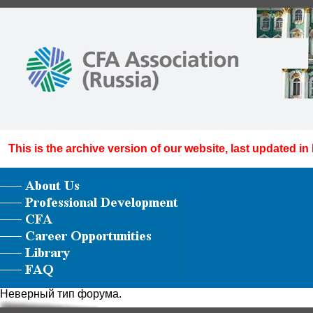
This is the archive version of our website, last updated in
Неверный тип форума.